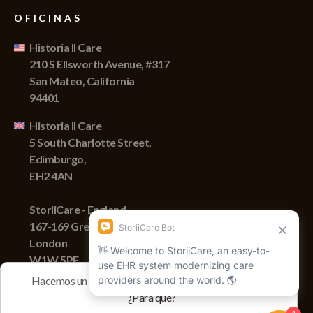
OFICINAS
Historia II Care
210 S Ellsworth Avenue, #317
San Mateo, California
94401
Historia II Care
5 South Charlotte Street,
Edimburgo,
EH2 4AN
StoriiCare - England
167-169 Great Portland Street,
London
W1W 5PF
Hacemos un seguimiento de las sesiones con cookies
¿Para qué?