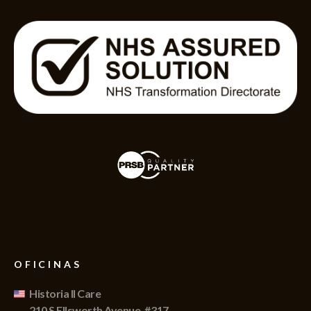
OFICINAS
Historia II Care
210 S Ellsworth Avenue, #317