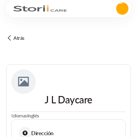
Atrás
J L Daycare
Idiomas
Inglés
Dirección