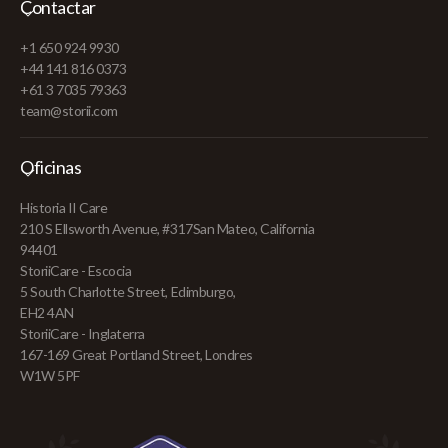
Contactar
+1 650 924 9930
+44 141 816 0373
+61 3 7035 79363
team@storii.com
Oficinas
Historia II Care
210 S Ellsworth Avenue, #317San Mateo, California
94401
StoriiCare - Escocia
5 South Charlotte Street, Edimburgo,
EH2 4AN
StoriiCare - Inglaterra
167-169 Great Portland Street, Londres
W1W 5PF