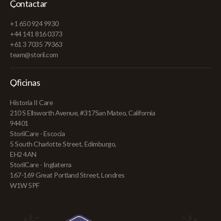
Contactar
+1 650 924 9930
+44 141 816 0373
+61 3 7035 79363
team@storii.com
Oficinas
Historia II Care
210 S Ellsworth Avenue, #317San Mateo, California
94401
StoriiCare - Escocia
5 South Charlotte Street, Edimburgo,
EH2 4AN
StoriiCare - Inglaterra
167-169 Great Portland Street, Londres
W1W 5PF