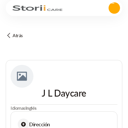
Atrás
J L Daycare
Idiomas
Inglés
Dirección