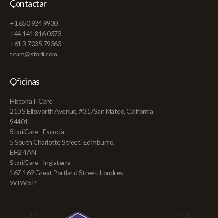
Contactar
+1 650 924 9930
+44 141 816 0373
+61 3 7035 79363
team@storii.com
Oficinas
Historia II Care
210 S Ellsworth Avenue, #317San Mateo, California
94401
StoriiCare - Escocia
5 South Charlotte Street, Edimburgo,
EH2 4AN
StoriiCare - Inglaterra
167-169 Great Portland Street, Londres
W1W 5PF