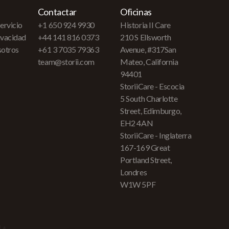
Contactar
Oficinas
ervicio
+1 650 924 9930
Historia II Care
rivacidad
+44 141 816 0373
210 S Ellsworth
sotros
+61 3 7035 79363
Avenue, #317San
team@storii.com
Mateo, California
94401
StoriiCare - Escocia
5 South Charlotte
Street, Edimburgo,
EH2 4AN
StoriiCare - Inglaterra
167-169 Great
Portland Street,
Londres
W1W 5PF