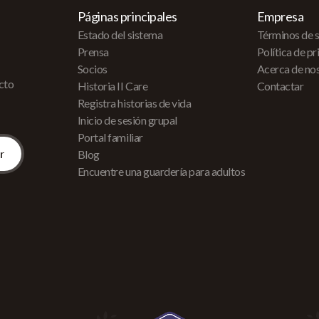
Páginas principales
Empresa
Estado del sistema
Términos de s
Prensa
Política de p
Socios
Acerca de no
acto
Historia II Care
Contactar
Registra historias de vida
Inicio de sesión grupal
Portal familiar
Blog
Encuentre una guardería para adultos