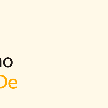
mo
De