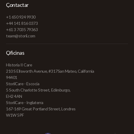
Contactar
+1 650 924 9930
+44 141 816 0373
+61 3 7035 79363
team@storii.com
Oficinas
Historia II Care
210 S Ellsworth Avenue, #317San Mateo, California
94401
StoriiCare - Escocia
5 South Charlotte Street, Edimburgo,
EH2 4AN
StoriiCare - Inglaterra
167-169 Great Portland Street, Londres
W1W 5PF