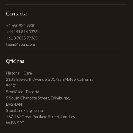
Contactar
+1 650 924 9930
+44 141 816 0373
+61 3 7035 79363
team@storii.com
Oficinas
Historia II Care
210 S Ellsworth Avenue, #317San Mateo, California
94401
StoriiCare - Escocia
5 South Charlotte Street, Edimburgo,
EH2 4AN
StoriiCare - Inglaterra
167-169 Great Portland Street, Londres
W1W 5PF